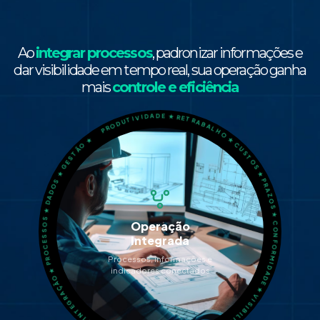
Ao
integrar processos
, padronizar informações e
dar visibilidade em tempo real, sua operação ganha
PRODUTIVIDADE ★ RETRABALHO ★ CUSTOS ★ PRAZOS ★ CONFORMIDADE ★ VISIBILIDADE ★ EFICIÊNCIA ★ GOVERNANÇA ★ INTEGRAÇÃO ★ PROCESSOS ★ DADOS ★ GESTÃO ★
mais
controle e eficiência
Operação
Integrada
Processos, informações e
indicadores conectados