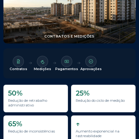
CONTRATOS E MEDIÇÕES
Contratos
Medições
Pagamentos
Aprovações
50%
25%
Redução de retrabalho
Redução do ciclo de medição
administrativo
65%
↑
Redução de inconsistências
Aumento exponencial na
rastreabilidade