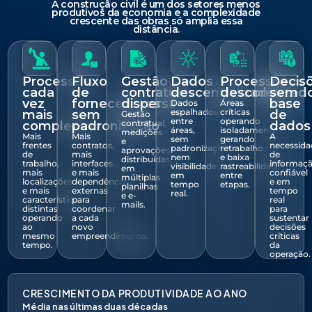
A construção civil é um dos setores menos
produtivos da economia e a complexidade
crescente das obras só amplia essa
distância.
Processos
Fluxo
Gestão
Dados
Processos
Decis
cada
de
contratual
descentralizados
desconectad
sem
vez
fornecedores
dispersa
base
Dados
Áreas
espalhados
críticas
mais
sem
de
Gestão
entre
operando
contratual,
complexos
padronização
dados
áreas,
isoladamente,
medições
Mais
Mais
A
sem
gerando
e
frentes
contratos,
necessida
padronização
retrabalho
aprovações
de
mais
de
nem
e baixa
distribuídas
trabalho,
interfaces
informaç
visibilidade
rastreabilidade
em
mais
e mais
confiável
em
entre
múltiplas
localizações
dependências
e em
tempo
etapas.
planilhas
e mais
externas
tempo
real.
e e-
características
para
real
mails.
distintas
coordenar
para
operando
a cada
sustentar
ao
novo
decisões
mesmo
empreendimento.
críticas
tempo.
da
operação.
CRESCIMENTO DA PRODUTIVIDADE AO ANO
Média nas últimas duas décadas