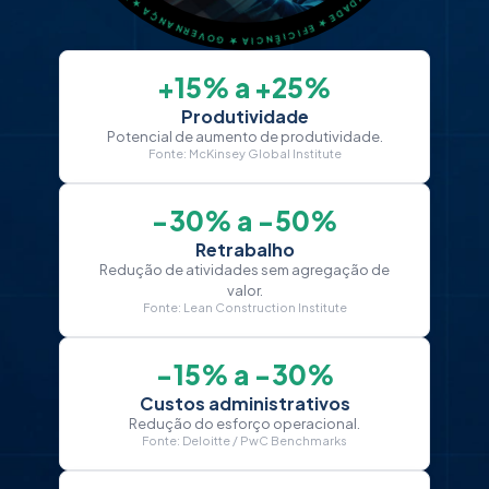
+15% a +25%
Produtividade
Potencial de aumento de produtividade.
Fonte: McKinsey Global Institute
−30% a −50%
Retrabalho
Redução de atividades sem agregação de
valor.
Fonte: Lean Construction Institute
−15% a −30%
Custos administrativos
Redução do esforço operacional.
Fonte: Deloitte / PwC Benchmarks