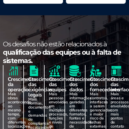
Os desafios não estão relacionados à
qualificação das equipes ou à falta de
sistemas.
Crescimento
Crescimento
Crescimento
Crescimento
Crescimento
Crescim
da
das
das
dos
dos
das
operação
exigências
equipes
dados
fornecedores
interfac
Mais
legais
Mais
Mais
Mais
Mais
obras
pessoas
informações
contratos,
áreas e
Mais
acontecendo
envolvidas
geradas
interfaces
processos
normas,
ao
em
em
a serem
envolvidos
documentos
mesmo
múltiplos
diferentes
gerenciadas
com
e
tempo,
processos,
formatos,
e maior
mais
demandas
com
funções
fontes e
risco de
pontos
de
diferentes
e níveis
necessidade
falhas
de
compliance,
localizações
de
de
externas.
contato
fiscalizações