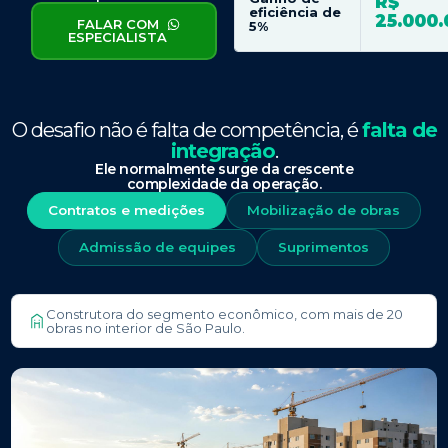
R$
eficiência de
25.000.
FALAR COM
5%
ESPECIALISTA
O desafio não é falta de competência, é
falta de
integração
.
Ele normalmente surge da crescente
complexidade da operação.
Contratos e medições
Mobilização de obras
Admissão de equipes
Suprimentos
Construtora do segmento econômico, com mais de 20
obras no interior de São Paulo.