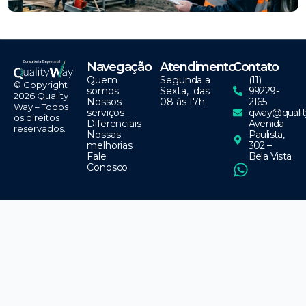
Navegação
Atendimento
Contato
Quem
Segunda a
(11)
© Copyright
somos
Sexta, das
99229-
2026 Quality
Nossos
08 às 17h
2165
Way – Todos
serviços
qway@qualit
os direitos
Diferenciais
Avenida
reservados.
Nossas
Paulista,
melhorias
302 –
Fale
Bela Vista
Conosco