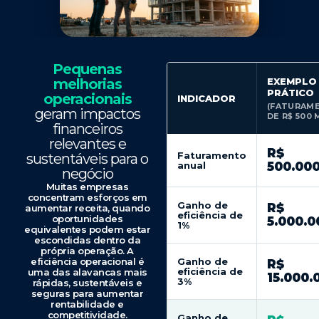
Pequenas
melhorias
EXEMPLO
PRÁTICO
operacionais
INDICADOR
(FATURAM
geram impactos
DE R$ 500 
financeiros
relevantes e
R$
Faturamento
sustentáveis para o
anual
500.00
negócio
Muitas empresas
concentram esforços em
Ganho de
R$
aumentar receita, quando
eficiência de
oportunidades
5.000.0
1%
equivalentes podem estar
escondidas dentro da
própria operação. A
eficiência operacional é
Ganho de
R$
eficiência de
uma das alavancas mais
15.000.
3%
rápidas, sustentáveis e
seguras para aumentar
rentabilidade e
competitividade.
Ganho de