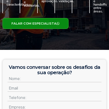
e
aprovação.
validação.
e
e
características.
handoffs
auditorias.
entre
áreas.
FALAR COM ESPECIALISTA
Vamos conversar sobre os desafios da
sua operação?